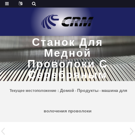
Волочильный
Станок Для
Медной
Проволоки С
Серебряным
Покрытием
Домой
Продукты
машина для
Текущее местоположение：
-
-
волочения проволоки