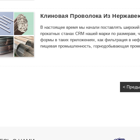
Типы титановой проволоки: Отожженная (M) Горячео
ультразвуковая дефектоскопия)
Поверхность титановой проволоки
Клиновая Проволока Из Нержаве
Протравленная поверхность Блестящая поверхност
Использование титановой проволоки: военные, меди
В настоящее время мы начали поставлять широкий
гальванические вешалки, сварочная проволока и д
прокатных станах CRM нашей марки по размерам, ч
формы в таких приложениях, как фильтрация в неф
пищевая промышленность, горнодобывающая промыш
промышленность, текстильное оборудование, авто
назначения.
< Пред