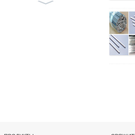
Оборудование для производ
ства проволоки из титановог
о сплава
Линия прокатки проволоки с
3 клетями