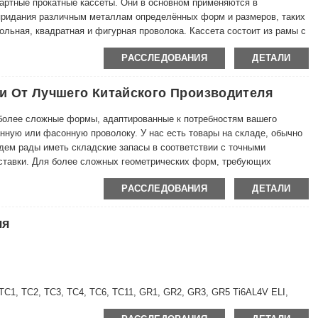
дартные прокатные кассеты. Они в основном применяются в
 придания различным металлам определённых форм и размеров, таких
гольная, квадратная и фигурная проволока. Кассета состоит из рамы с
страивать под различные процессы прокатки, включая холодную
РАССЛЕДОВАНИЯ
ДЕТАЛИ
.
и От Лучшего Китайского Производителя
более сложные формы, адаптированные к потребностям вашего
ную или фасонную проволоку. У нас есть товары на складе, обычно
удем рады иметь складские запасы в соответствии с точными
ставки. Для более сложных геометрических форм, требующих
заказа может быть больше, если у нас нет готового запаса или мы не
РАССЛЕДОВАНИЯ
ДЕТАЛИ
ой проволоки, поскольку она требует минимальной механической
авляется в виде катушки или нарезанной. на прямые длины. Мы можем
304 (1.4301) или 316 (1.4404), но мы также поставляем ферритные
ля
е марки, такие как 304 Cu. Если вам нужна профилированная
ас решение.
, TC1, TC2, TC3, TC4, TC6, TC11, GR1, GR2, GR3, GR5 Ti6AL4V ELI,