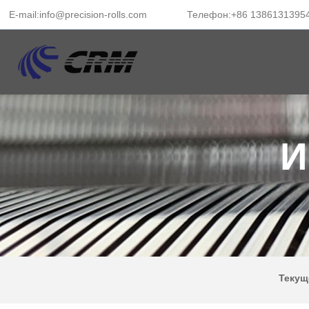
E-mail:info@precision-rolls.com
Телефон:+86 1386131395
И
Текущ