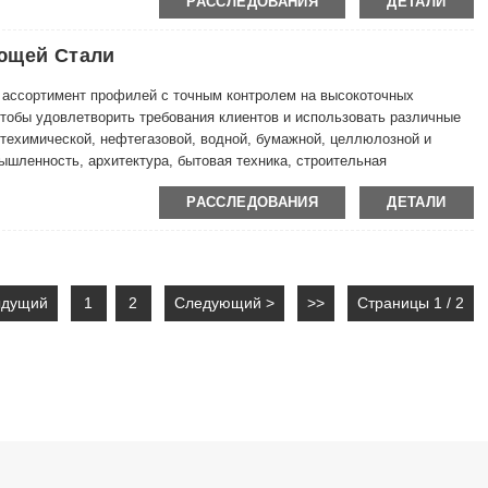
РАССЛЕДОВАНИЯ
ДЕТАЛИ
бработанная s (R) Холоднообработанная (Y) (отожженная,
ющей Стали
ь
цинские, спортивные товары, очки, серьги, головные уборы,
 ассортимент профилей с точным контролем на высокоточных
ругие отрасли промышленности.
тобы удовлетворить требования клиентов и использовать различные
техимической, нефтегазовой, водной, бумажной, целлюлозной и
ленность, архитектура, бытовая техника, строительная
мобильная промышленность, противоскользящая проволока и общего
РАССЛЕДОВАНИЯ
ДЕТАЛИ
ыдущий
1
2
Следующий >
>>
Страницы 1 / 2