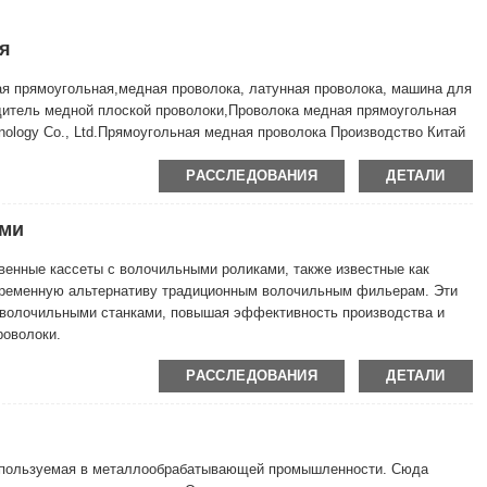
я
я прямоугольная,медная проволока, латунная проволока, машина для
дитель медной плоской проволоки,Проволока медная прямоугольная
hnology Co., Ltd.Прямоугольная медная проволока Производство Китай
РАССЛЕДОВАНИЯ
ДЕТАЛИ
ами
твенные кассеты с волочильными роликами, также известные как
временную альтернативу традиционным волочильным фильерам. Эти
с волочильными станками, повышая эффективность производства и
роволоки.
РАССЛЕДОВАНИЯ
ДЕТАЛИ
используемая в металлообрабатывающей промышленности. Сюда