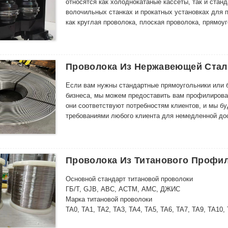
относятся как холоднокатаные кассеты, так и стан
волочильных станках и прокатных установках для
как круглая проволока, плоская проволока, прямоу
установленными в ней роликами, которые можно на
прокатку, для достижения точных размеров и форм
Проволока Из Нержавеющей Стал
Если вам нужны стандартные прямоугольники или 
бизнеса, мы можем предоставить вам профилирован
они соответствуют потребностям клиентов, и мы б
требованиями любого клиента для немедленной до
изготовления штампов на заказ, время выполнения 
можем быстро обработать. Результат нашей фасонн
обработки или вообще какой-либо обработки, пост
поставить широкий ассортимент марок, чаще всего 
Проволока Из Титанового Профи
марки, такие как 430 (1.4016), или медьсодержащи
проволока из нержавеющей стали, у нас есть для в
Основной стандарт титановой проволоки
ГБ/Т, GJB, АВС, АСТМ, АМС, ДЖИС
Марка титановой проволоки
TA0, TA1, TA2, TA3, TA4, TA5, TA6, TA7, TA9, TA10
Ti6AL7Nb, Ti13Nb13Zr, Ti1533