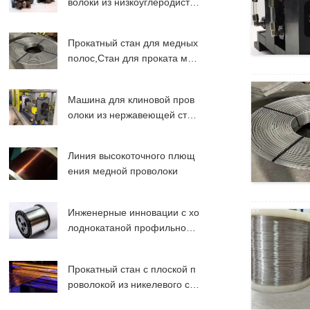
волоки из низкоуглеродисто
й стали
Прокатный стан для медных
полос,Стан для проката мет
аллической ленты
Машина для клиновой пров
олоки из нержавеющей стал
и
Линия высокоточного плющ
ения медной проволоки
Инженерные инновации с хо
лоднокатаной профильной
проволокой
Прокатный стан с плоской п
роволокой из никелевого сп
лава 2024