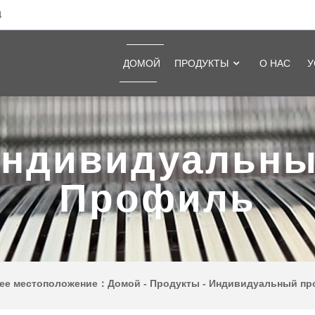
4
ДОМОЙ
ПРОДУКТЫ
О НАС
У
ндивидуальн
Профиль
ее местоположение：
Домой
-
Продукты
-
Индивидуальный пр