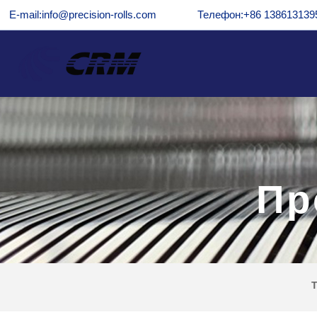
E-mail:info@precision-rolls.com
Телефон:+86 138613139
Пр