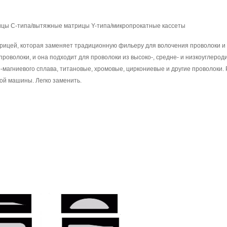
ицы C-типа/вытяжные матрицы Y-типа/микропрокатные кассеты
ицей, которая заменяет традиционную фильеру для волочения проволоки и 
роволоки, и она подходит для проволоки из высоко-, средне- и низкоуглерод
о-магниевого сплава, титановые, хромовые, циркониевые и другие проволоки
ой машины. Легко заменить.