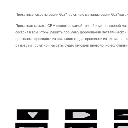
Прокатные кассеты серии GLY/прокатные матрицы серии GLY/матр
Прокатная кассета CRM является самой точной и миниатюрной матр
состоит в том, чтобы решить проблему формования металлической п
проволоки, проволоки из стального корда, проволоки из алюминиев
размерам прокатной кассеты существующей проволочно-волочильн