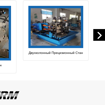
Двухколонный Прецизионный Стан
Холодного Проката
н