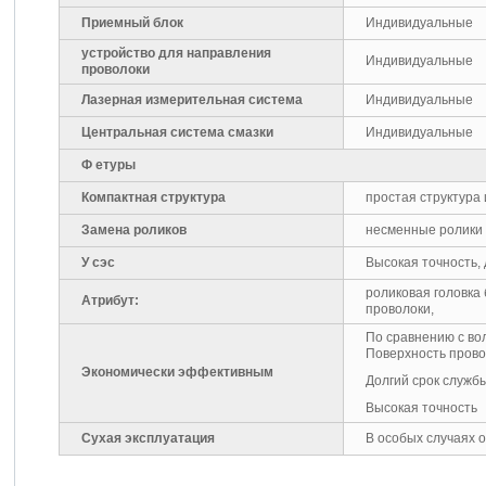
Приемный блок
Индивидуальные
устройство для направления
Индивидуальные
проволоки
Лазерная измерительная система
Индивидуальные
Центральная система смазки
Индивидуальные
Ф етуры
Компактная структура
простая структура
Замена роликов
несменные ролики
У сэс
Высокая точность,
роликовая головка
Атрибут:
проволоки,
По сравнению с в
Поверхность прово
Экономически эффективным
Долгий срок служб
Высокая точность
Сухая эксплуатация
В особых случаях 