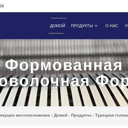
54
ДОМОЙ
ПРОДУКТЫ
О НАС
У
Формованная
оволочная Фо
Текущее местоположение：
Домой
-
Продукты
-
Турецкая голов