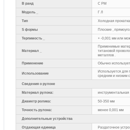
B ранд
С РМ
Модель _
Г Л
Тип
Холодная прокатк
S формы
Плоские , прямоуг
Терпимость _
+ -0,001 мм или мо
Применимые матери
Материал _
титановой проволо
металлов .
Применение
Обычно использует
Используется для 
Использование
средним и низким 
Сведения о рулоне
Материал рулона:
инструментальная 
Диаметр ролика:
50-350 мм
Точность рулона:
менее 0,001 мм
Дополнительные устройства
Отдающая единица
Раздаточное устр