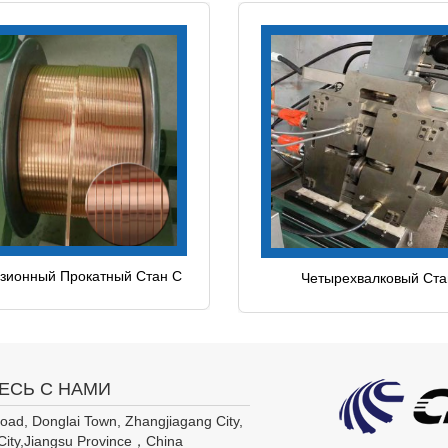
зионный Прокатный Стан С
Четырехвалковый Ста
лоской Проволокой Для
Трансформаторов
ЕСЬ С НАМИ
ad, Donglai Town, Zhangjiagang City,
City,Jiangsu Province，China