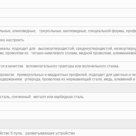
а
ольные, клиновидные, треугольные, каплевидные, специальной формы, про
жно настроить
алы: подходит для высокоуглеродистой, среднеуглеродистой, низкоуглеро
ки, проволоки из титано-никелевого сплава, медной проволоки, алюминиевой
ся в качестве вспомогательного трактора или волочильного станка.
прокатки прямоугольных и квадратных профилей, подходит для цветных и чер
содержанием углерода, проволока из нержавеющей стали, медь, алюминий и
сталь, спеченный металл или карбидная сталь
ойство S пула, разматывающее устройство