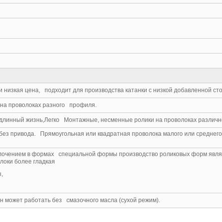
 и низкая цена, подходит для производства катанки с низкой добавленной с
 на проволоках разного профиля.
 длинный жизнь,Легко Монтажные, несменные ролики на проволоках различн
 без привода. Прямоугольная или квадратная проволока малого или среднег
олочением в формах специальной формы производство роликовых форм явля
локи более гладкая
ы,
он может работать без смазочного масла (сухой режим).