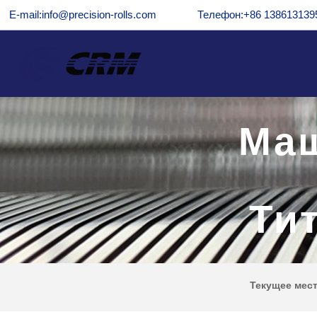
E-mail:info@precision-rolls.com
Телефон:+86 138613139
Маш
Ти
Текущее мес