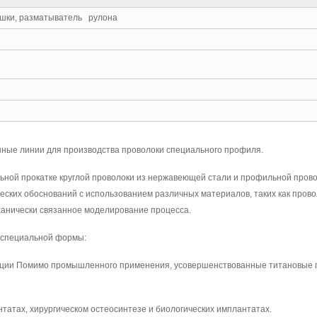
ушки, разматыватель рулона
нные линии для производства проволоки специального профиля.
ной прокатке круглой проволоки из нержавеющей стали и профильной прово
еских обоснований с использованием различных материалов, таких как провол
анически связанное моделирование процесса.
 специальной формы:
ации Помимо промышленного применения, усовершенствованные титановые п
атах, хирургическом остеосинтезе и биологических имплантатах.