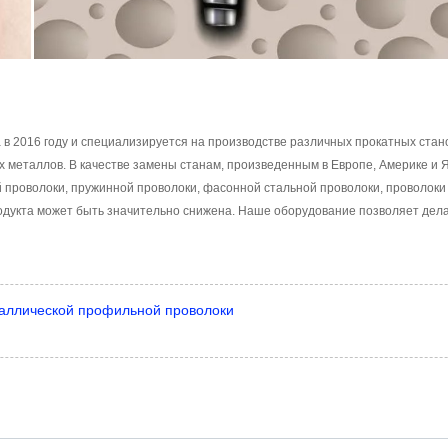
ана в 2016 году и специализируется на производстве различных прокатных ст
х металлов. В качестве замены станам, произведенным в Европе, Америке и
й проволоки, пружинной проволоки, фасонной стальной проволоки, проволоки
одукта может быть значительно снижена. Наше оборудование позволяет дела
еталлической профильной проволоки