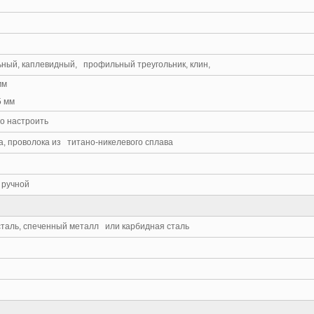
ьный, каплевидный, профильный треугольник, клин,
мм
5 мм
но настроить
а, проволока из титано-никелевого сплава
 ручной
таль, спеченный металл или карбидная сталь