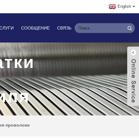
English
СЛУГИ
СООБЩЕНИЕ
СВЯЗЬ
атки
иля
ия проволоки