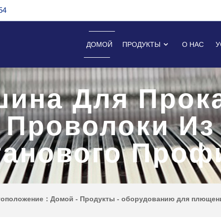
54
ДОМОЙ
ПРОДУКТЫ
О НАС
У
ина Для Прок
Проволоки Из
танового Проф
тоположение：
Домой
-
Продукты
-
оборудованию для плющен