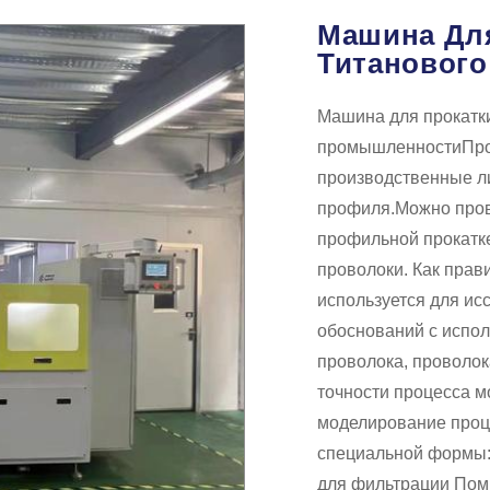
Машина Для
Титановог
Машина для прокатк
промышленности
Про
производственные л
профиля.
Можно пров
профильной прокатке
проволоки. Как пра
используется для ис
обоснований с испол
проволока, проволока
точности процесса 
моделирование проц
специальной формы
для фильтрации По