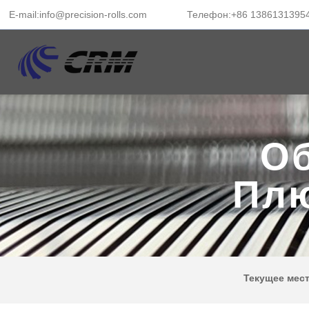
E-mail:info@precision-rolls.com
Телефон:+86 1386131395
О
Пл
Текущее мес