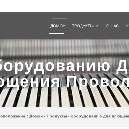
4
ДОМОЙ
ПРОДУКТЫ
О НАС
У
борудованию Д
ющения Провол
тоположение：
Домой
-
Продукты
-
оборудованию для плющен