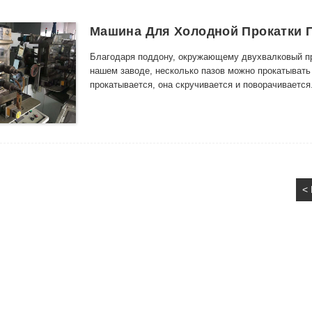
Машина Для Холодной Прокатки 
Благодаря поддону, окружающему двухвалковый про
нашем заводе, несколько пазов можно прокатывать 
прокатывается, она скручивается и поворачивается
Стан для холодной прокатки проволоки полунепрер
прокатного стана, в котором используется режим ло
о бок. Скорость прокатки обычно составляет 25-30
напряженные прокатные станы и подшипники качения
точностью. На каждой промежуточной раме можно р
партий. Горизонтальная полностью непрерывная хо
<
многоручьевая прокатка, скорость холодной прокат
непрерывной проволоки, расположенная попеременн
двигателем постоянного тока независимо, использу
прокатные станы расположены попеременно для мно
может достигать 35 м/с, а вес рулона может достига