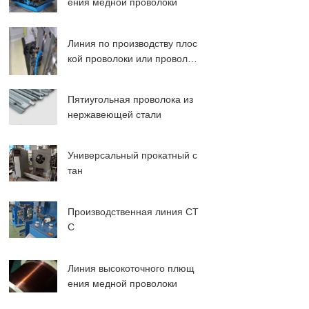
ения медной проволоки
Линия по производству плос
кой проволоки или проволок
и из пружинной стали
Пятиугольная проволока из
нержавеющей стали
Универсальный прокатный с
тан
Производственная линия CT
C
Линия высокоточного плющ
ения медной проволоки