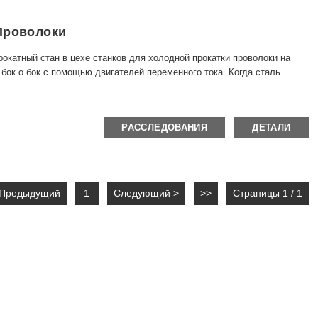
Проволоки
катный стан в цехе станков для холодной прокатки проволоки на
бок о бок с помощью двигателей переменного тока. Когда сталь
.
ывного действия состоит из двухвалкового горизонтального
РАССЛЕДОВАНИЯ
ДЕТАЛИ
ткового проката и кручение, чтобы прорези проката располагались бок
 м/с. Как правило, в этих машинах используются предварительно
. Двигатель постоянного тока приводит в движение прокат с высокой
аскатывать катанку различных типов, что подходит для небольших
лодная прокатка проволоки имеет коллективный привод,
 Предыдущий
1
Следующий >
>>
Страницы 1 / 1
ки составляет 20~30 м/с; машина для холодной прокатки прямой
о горизонтально и вертикально, каждая клеть приводится в движение
ется консольный тип. Вертикальные валки и горизонтальные
гоканальной одноручьевой холодной прокатки. Скорость прокатки
ть 800 кг.