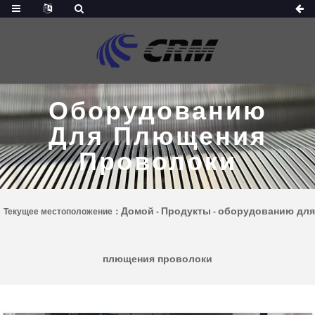
Оборудованию
Для Плющения
Проволоки
Домой
Продукты
оборудованию для
Текущее местоположение：
-
-
плющения проволоки