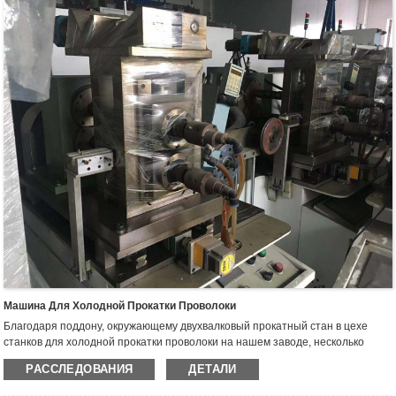
Машина Для Холодной Прокатки Проволоки
Благодаря поддону, окружающему двухвалковый прокатный стан в цехе
станков для холодной прокатки проволоки на нашем заводе, несколько
пазов можно прокатывать бок о бок с помощью двигателей переменного
РАССЛЕДОВАНИЯ
ДЕТАЛИ
тока. Когда сталь прокатывается, она скручивается и поворачивается.